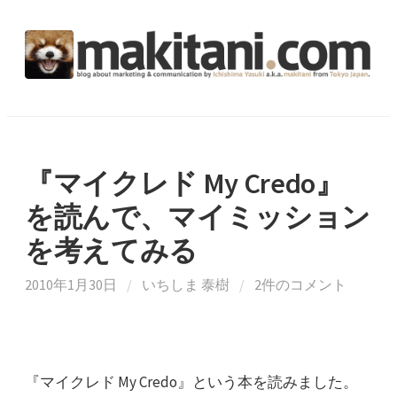
コ
ン
テ
ン
ツ
へ
ス
キ
『マイクレド My Credo』
ッ
を読んで、マイミッション
プ
を考えてみる
2010年1月30日
/
いちしま 泰樹
/
2件のコメント
『マイクレド My Credo』という本を読みました。