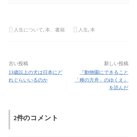
人生について
,
本、書籍
人生
,
本
投
古い投稿
新しい投稿
13歳以上の犬は日本にど
『動物園にできること
稿
れぐらいいるのか
「種の方舟」のゆくえ』
を読んだ
ナ
ビ
2件のコメント
ゲ
ー