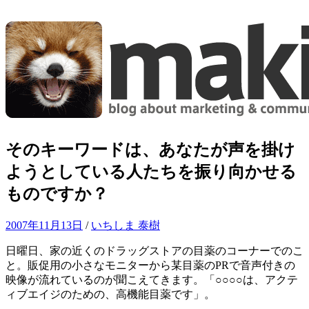
コ
ン
テ
ン
ツ
へ
ス
キ
ッ
そのキーワードは、あなたが声を掛け
プ
ようとしている人たちを振り向かせる
ものですか？
2007年11月13日
/
いちしま 泰樹
日曜日、家の近くのドラッグストアの目薬のコーナーでのこ
と。販促用の小さなモニターから某目薬のPRで音声付きの
映像が流れているのが聞こえてきます。「○○○○は、アクテ
ィブエイジのための、高機能目薬です」。