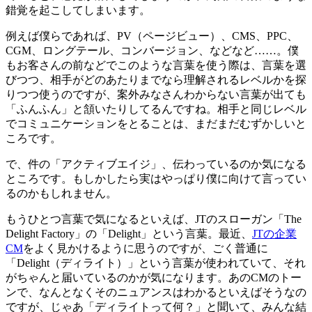
錯覚を起こしてしまいます。
例えば僕らであれば、PV（ページビュー）、CMS、PPC、
CGM、ロングテール、コンバージョン、などなど……。僕
もお客さんの前などでこのような言葉を使う際は、言葉を選
びつつ、相手がどのあたりまでなら理解されるレベルかを探
りつつ使うのですが、案外みなさんわからない言葉が出ても
「ふんふん」と頷いたりしてるんですね。相手と同じレベル
でコミュニケーションをとることは、まだまだむずかしいと
ころです。
で、件の「アクティブエイジ」、伝わっているのか気になる
ところです。もしかしたら実はやっぱり僕に向けて言ってい
るのかもしれません。
もうひとつ言葉で気になるといえば、JTのスローガン「The
Delight Factory」の「Delight」という言葉。最近、
JTの企業
CM
をよく見かけるように思うのですが、ごく普通に
「Delight（ディライト）」という言葉が使われていて、それ
がちゃんと届いているのかが気になります。あのCMのトー
ンで、なんとなくそのニュアンスはわかるといえばそうなの
ですが、じゃあ「ディライトって何？」と聞いて、みんな結