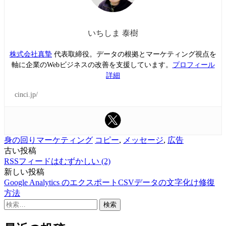
いちしま 泰樹
株式会社真摯
代表取締役。データの根拠とマーケティング視点を
軸に企業のWebビジネスの改善を支援しています。
プロフィール
詳細
cinci.jp/
身の回りマーケティング
コピー
,
メッセージ
,
広告
古い投稿
投
RSSフィードはむずかしい (2)
稿
新しい投稿
Google Analytics のエクスポートCSVデータの文字化け修復
ナ
方法
ビ
検
索:
ゲ