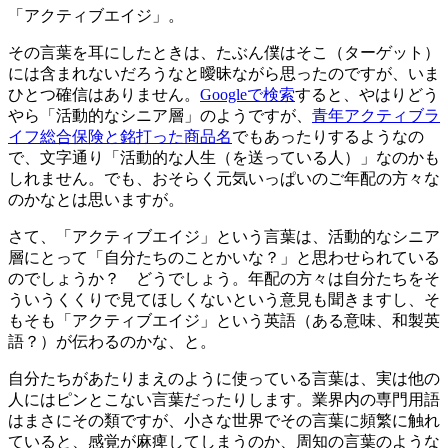
「アクティブエイジ」。
その言葉を耳にしたときは、たぶん僕はそこ（ターゲット）
には含まれないだろうなと曖昧ながら思ったのですが、いま
ひとつ確信はありません。
Googleで検索
すると、やはりどう
やら「活動的なシニア層」のようですが、
青年アクティブラ
イフ総合保険と銘打った商品名
でもあったりするようなの
で、文字通り「活動的な人生（を送っている人）」なのかも
しれません。でも、おそらく元気いっぱいのご年配の方々な
のかなとは思いますが。
さて、「アクティブエイジ」という言葉は、活動的なシニア
層にとって「自分たちのことかいな？」と思わせられている
のでしょうか？ どうでしょう。年配の方々は自分たちをそ
ういうくくりで見てほしくないという意見も聞きますし、そ
もそも「アクティブエイジ」という英語（ある意味、和製英
語？）が伝わるのかな、と。
自分たちがあたりまえのように使っている言葉は、実は他の
人にはピンとこない言葉だったりします。業界内の専門用語
はまさにその類ですが、小さな世界でその言葉に頻繁に触れ
ていると、感覚が麻痺してしまうのか、周知の言葉のような