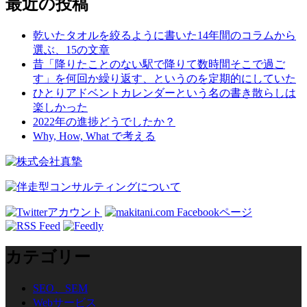
最近の投稿
ー
シ
乾いたタオルを絞るように書いた14年間のコラムから
選ぶ、15の文章
ョ
昔「降りたことのない駅で降りて数時間そこで過ご
ン
す」を何回か繰り返す、というのを定期的にしていた
ひとりアドベントカレンダーという名の書き散らしは
楽しかった
2022年の進捗どうでしたか？
Why, How, What で考える
カテゴリー
SEO、SEM
Webサービス