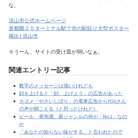
な。
流山市公式ホームページ
首都圏２５ターミナル駅で市の駅貼り大型ポスター
掲出 | 流山市
※うーん、サイトの受け皿が弱いなぁ。
関連エントリー記事
数字のメッセージは強いけれども
顔を上げると「顔、上げよう」の広告があった
カゴメ「やさいしぼり」の電車広告からYOUさん
の声が聞こえる（と思ったけれど）
ビール、発泡酒、新ジャンルの何が「No.1」なの
か
「あなたの知らない味がする」と言われたので