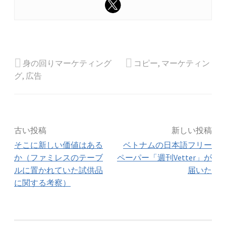
身の回りマーケティング
コピー
,
マーケティン
グ
,
広告
投
古い投稿
新しい投稿
そこに新しい価値はある
ベトナムの日本語フリー
稿
か（ファミレスのテーブ
ペーパー「週刊Vetter」が
ルに置かれていた試供品
届いた
ナ
に関する考察）
ビ