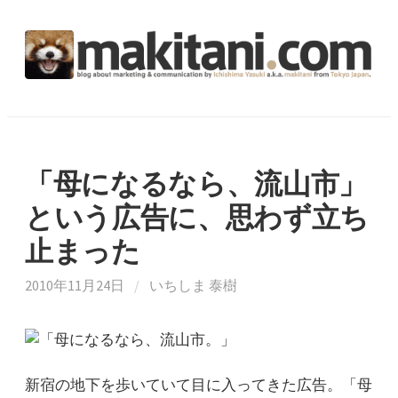
コ
ン
テ
ン
ツ
へ
ス
キ
「母になるなら、流山市」
ッ
という広告に、思わず立ち
プ
止まった
2010年11月24日
/
いちしま 泰樹
新宿の地下を歩いていて目に入ってきた広告。「母