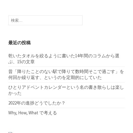
ゲ
ー
検
索:
シ
ョ
最近の投稿
ン
乾いたタオルを絞るように書いた14年間のコラムから選
ぶ、15の文章
昔「降りたことのない駅で降りて数時間そこで過ごす」を
何回か繰り返す、というのを定期的にしていた
ひとりアドベントカレンダーという名の書き散らしは楽し
かった
2022年の進捗どうでしたか？
Why, How, What で考える