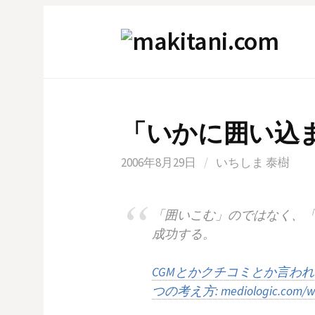
コ
ン
テ
ン
ツ
へ
「いかに囲い込
ス
キ
2006年8月29日
/
いちしま 泰樹
ッ
プ
「囲いこむ」のではなく、
成功する。
CGMとかクチコミとか言わ
つの考え方: mediologic.com/w