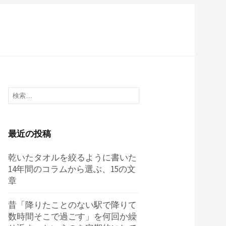
検
索:
最近の投稿
乾いたタオルを絞るように書いた
14年間のコラムから選ぶ、15の文
章
昔「降りたことのない駅で降りて
数時間そこで過ごす」を何回か繰