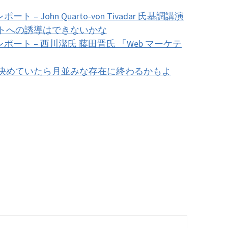
ート – John Quarto-von Tivadar 氏基調講演
トへの誘導はできないかな
y レポート – 西川潔氏 藤田晋氏 「Web マーケテ
Iを決めていたら月並みな存在に終わるかもよ