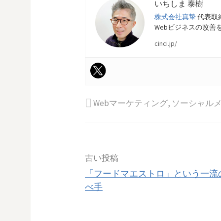
いちしま 泰樹
株式会社真摯
代表取
Webビジネスの改善
cinci.jp/
Webマーケティング
,
ソーシャル
投
古い投稿
「フードマエストロ」という一流
稿
べ手
ナ