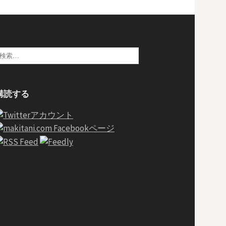
検
:
購読する