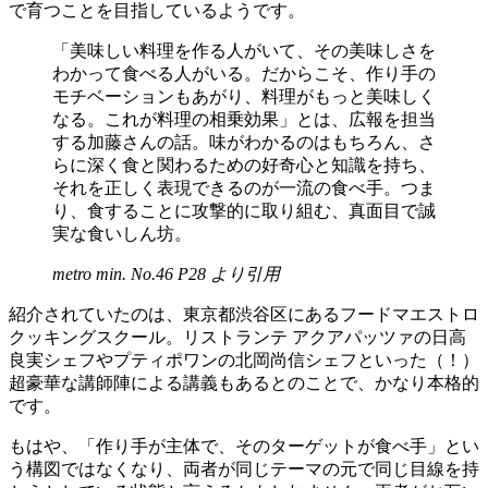
で育つことを目指しているようです。
「美味しい料理を作る人がいて、その美味しさを
わかって食べる人がいる。だからこそ、作り手の
モチベーションもあがり、料理がもっと美味しく
なる。これが料理の相乗効果」とは、広報を担当
する加藤さんの話。味がわかるのはもちろん、さ
らに深く食と関わるための好奇心と知識を持ち、
それを正しく表現できるのが一流の食べ手。つま
り、食することに攻撃的に取り組む、真面目で誠
実な食いしん坊。
metro min. No.46 P28 より引用
紹介されていたのは、東京都渋谷区にあるフードマエストロ
クッキングスクール。リストランテ アクアパッツァの日高
良実シェフやプティポワンの北岡尚信シェフといった（！）
超豪華な講師陣による講義もあるとのことで、かなり本格的
です。
もはや、「作り手が主体で、そのターゲットが食べ手」とい
う構図ではなくなり、両者が同じテーマの元で同じ目線を持