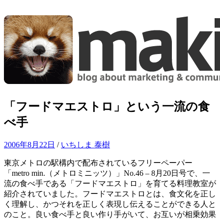
コ
ン
テ
ン
ツ
へ
ス
キ
ッ
「フードマエストロ」という一流の食
プ
べ手
2006年8月22日
/
いちしま 泰樹
東京メトロの駅構内で配布されているフリーペーパー
「metro min.（メトロミニッツ）」No.46 – 8月20日号で、一
流の食べ手である「フードマエストロ」を育てる料理教室が
紹介されていました。フードマエストロとは、食文化を正し
く理解し、かつそれを正しく表現し伝えることができる人と
のこと。良い食べ手と良い作り手がいて、お互いが相乗効果