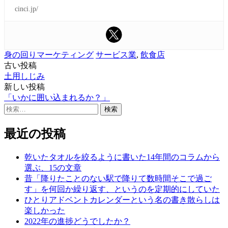
cinci.jp/
身の回りマーケティング
サービス業
,
飲食店
古い投稿
投
土用しじみ
稿
新しい投稿
「いかに囲い込まれるか？」
ナ
検
ビ
索:
ゲ
最近の投稿
ー
乾いたタオルを絞るように書いた14年間のコラムから
シ
選ぶ、15の文章
昔「降りたことのない駅で降りて数時間そこで過ご
ョ
す」を何回か繰り返す、というのを定期的にしていた
ン
ひとりアドベントカレンダーという名の書き散らしは
楽しかった
2022年の進捗どうでしたか？