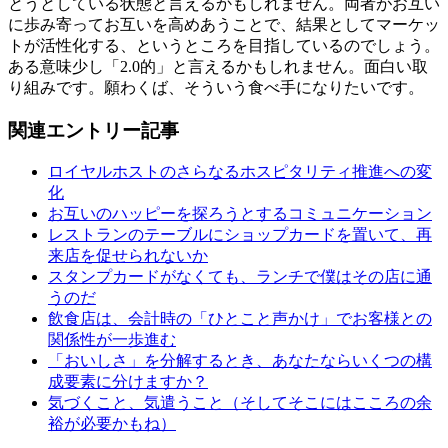
とうとしている状態と言えるかもしれません。両者がお互い
に歩み寄ってお互いを高めあうことで、結果としてマーケッ
トが活性化する、というところを目指しているのでしょう。
ある意味少し「2.0的」と言えるかもしれません。面白い取
り組みです。願わくば、そういう食べ手になりたいです。
関連エントリー記事
ロイヤルホストのさらなるホスピタリティ推進への変
化
お互いのハッピーを探ろうとするコミュニケーション
レストランのテーブルにショップカードを置いて、再
来店を促せられないか
スタンプカードがなくても、ランチで僕はその店に通
うのだ
飲食店は、会計時の「ひとこと声かけ」でお客様との
関係性が一歩進む
「おいしさ」を分解するとき、あなたならいくつの構
成要素に分けますか？
気づくこと、気遣うこと（そしてそこにはこころの余
裕が必要かもね）