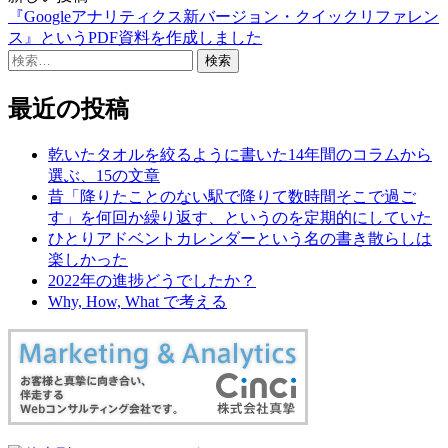
ナ
『Googleアナリティクス新バージョン・クイックリファレン
ビ
ス』というPDF資料を作成しました
検
ゲ
索:
ー
最近の投稿
シ
乾いたタオルを絞るように書いた14年間のコラムから
ョ
選ぶ、15の文章
ン
昔「降りたことのない駅で降りて数時間そこで過ご
す」を何回か繰り返す、というのを定期的にしていた
ひとりアドベントカレンダーという名の書き散らしは
楽しかった
2022年の進捗どうでしたか？
Why, How, What で考える