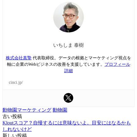
いちしま 泰樹
株式会社真摯
代表取締役。データの根拠とマーケティング視点を
軸に企業のWebビジネスの改善を支援しています。
プロフィール
詳細
cinci.jp/
動物園マーケティング
動物園
古い投稿
投
Kloutスコア？自慢するには意味ないよ。目安にはなるかも
稿
しれないけど
新しい投稿