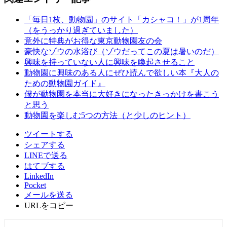
「毎日1枚、動物園」のサイト「カシャコ！」が1周年
（をうっかり過ぎていました）
意外に特典がお得な東京動物園友の会
豪快なゾウの水浴び（ゾウだってこの夏は暑いのだ）
興味を持っていない人に興味を喚起させること
動物園に興味のある人にぜひ読んで欲しい本『大人の
ための動物園ガイド』
僕が動物園を本当に大好きになったきっかけを書こう
と思う
動物園を楽しむ5つの方法（と少しのヒント）
ツイートする
シェアする
LINEで送る
はてブする
LinkedIn
Pocket
メールを送る
URLをコピー