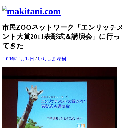
コ
ン
テ
市民ZOOネットワーク「エンリッチメ
ン
ツ
ント大賞2011表彰式＆講演会」に行っ
へ
てきた
ス
キ
ッ
2011年12月12日
/
いちしま 泰樹
プ