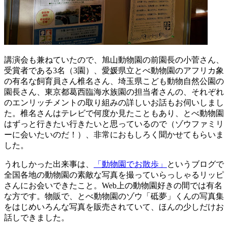
講演会も兼ねていたので、旭山動物園の前園長の小菅さん、
受賞者である3名（3園）、愛媛県立とべ動物園のアフリカ象
の有名な飼育員さん椎名さん、埼玉県こども動物自然公園の
園長さん、東京都葛西臨海水族園の担当者さんの、それぞれ
のエンリッチメントの取り組みの詳しいお話もお伺いしまし
た。椎名さんはテレビで何度か見たこともあり、とべ動物園
はずっと行きたい行きたいと思っているので（ゾウファミリ
ーに会いたいのだ！）、非常におもしろく聞かせてもらいま
した。
うれしかった出来事は、
「動物園でお散歩」
というブログで
全国各地の動物園の素敵な写真を撮っていらっしゃるリッピ
さんにお会いできたこと。Web上の動物園好きの間では有名
な方です。物販で、とべ動物園のゾウ「砥夢」くんの写真集
をはじめいろんな写真を販売されていて、ほんの少しだけお
話しできました。