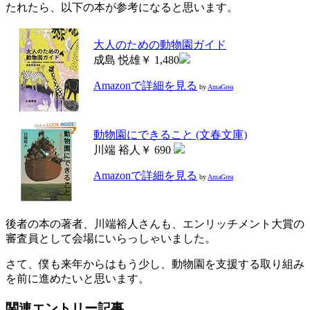
たれたら、以下の本が参考になると思います。
大人のための動物園ガイド
成島 悦雄￥ 1,480
Amazonで詳細を見る
by
AmaGrea
動物園にできること (文春文庫)
川端 裕人￥ 690
Amazonで詳細を見る
by
AmaGrea
後者の本の著者、川端裕人さんも、エンリッチメント大賞の
審査員として会場にいらっしゃいました。
さて、僕も来年からはもう少し、動物園を支援する取り組み
を前に進めたいと思います。
関連エントリー記事