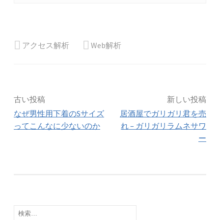
アクセス解析
Web解析
投
古い投稿
新しい投稿
なぜ男性用下着のSサイズ
居酒屋でガリガリ君を売
稿
ってこんなに少ないのか
れ – ガリガリラムネサワ
ー
ナ
ビ
ゲ
検
ー
索: