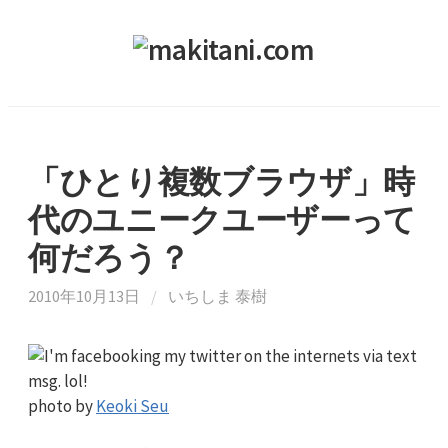
コ
ン
テ
ン
ツ
へ
ス
「ひとり複数ブラウザ」時
キ
代のユニークユーザーって
ッ
プ
何だろう？
2010年10月13日
/
いちしま 泰樹
photo by
Keoki Seu