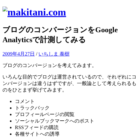
コ
ン
テ
ブログのコンバージョンをGoogle
ン
ツ
Analyticsで計測してみる
へ
ス
2009年4月27日
/
いちしま 泰樹
キ
ッ
ブログのコンバージョンを考えてみます。
プ
いろんな目的でブログは運営されているので、それぞれにコ
ンバージョンは違うはずですが、一般論として考えられるも
のをひとまず挙げてみます。
コメント
トラックバック
プロフィールページの閲覧
ソーシャルブックマークへのポスト
RSSフィードの購読
各種サイトへの誘導