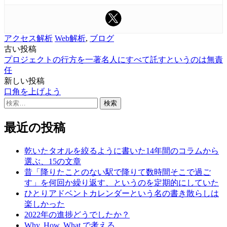
アクセス解析
Web解析
,
ブログ
古い投稿
投
プロジェクトの行方を一著名人にすべて託すというのは無責
稿
任
新しい投稿
ナ
口角を上げよう
ビ
検
索:
ゲ
最近の投稿
ー
シ
乾いたタオルを絞るように書いた14年間のコラムから
選ぶ、15の文章
ョ
昔「降りたことのない駅で降りて数時間そこで過ご
ン
す」を何回か繰り返す、というのを定期的にしていた
ひとりアドベントカレンダーという名の書き散らしは
楽しかった
2022年の進捗どうでしたか？
Why, How, What で考える