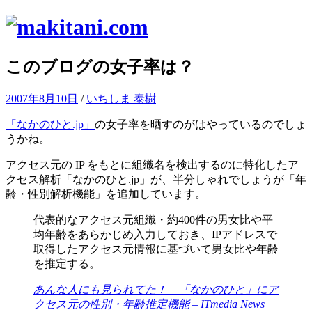
コ
ン
テ
このブログの女子率は？
ン
ツ
へ
2007年8月10日
/
いちしま 泰樹
ス
キ
「なかのひと.jp」
の女子率を晒すのがはやっているのでしょ
ッ
うかね。
プ
アクセス元の IP をもとに組織名を検出するのに特化したア
クセス解析「なかのひと.jp」が、半分しゃれでしょうが「年
齢・性別解析機能」を追加しています。
代表的なアクセス元組織・約400件の男女比や平
均年齢をあらかじめ入力しておき、IPアドレスで
取得したアクセス元情報に基づいて男女比や年齢
を推定する。
あんな人にも見られてた！ 「なかのひと」にア
クセス元の性別・年齢推定機能 – ITmedia News