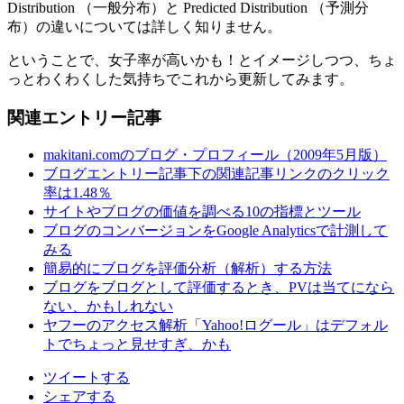
Distribution （一般分布）と Predicted Distribution （予測分
布）の違いについては詳しく知りません。
ということで、女子率が高いかも！とイメージしつつ、ちょ
っとわくわくした気持ちでこれから更新してみます。
関連エントリー記事
makitani.comのブログ・プロフィール（2009年5月版）
ブログエントリー記事下の関連記事リンクのクリック
率は1.48％
サイトやブログの価値を調べる10の指標とツール
ブログのコンバージョンをGoogle Analyticsで計測して
みる
簡易的にブログを評価分析（解析）する方法
ブログをブログとして評価するとき、PVは当てになら
ない、かもしれない
ヤフーのアクセス解析「Yahoo!ログール」はデフォル
トでちょっと見せすぎ、かも
ツイートする
シェアする