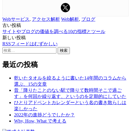
Webサービス
,
アクセス解析
Web解析
,
ブログ
古い投稿
投
サイトやブログの価値を調べる10の指標とツール
稿
新しい投稿
RSSフィードはむずかしい
ナ
検
ビ
索:
ゲ
最近の投稿
ー
乾いたタオルを絞るように書いた14年間のコラムから
シ
選ぶ、15の文章
昔「降りたことのない駅で降りて数時間そこで過ご
ョ
す」を何回か繰り返す、というのを定期的にしていた
ン
ひとりアドベントカレンダーという名の書き散らしは
楽しかった
2022年の進捗どうでしたか？
Why, How, What で考える