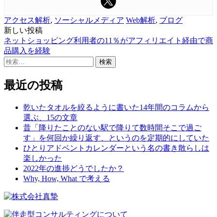
アクセス解析
,
ソーシャルメディア
Web解析
,
ブログ
新しい投稿
投
ネットショッピング利用者の11％がアフィリエイト経由で商
稿
品購入を経験
検
ナ
索:
ビ
最近の投稿
ゲ
乾いたタオルを絞るように書いた14年間のコラムから
ー
選ぶ、15の文章
シ
昔「降りたことのない駅で降りて数時間そこで過ご
す」を何回か繰り返す、というのを定期的にしていた
ョ
ひとりアドベントカレンダーという名の書き散らしは
ン
楽しかった
2022年の進捗どうでしたか？
Why, How, What で考える