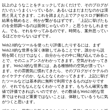
以上のようなことをチェックしておくだけで、そのブログが
だいたいうまくいっているか、あるいはまだまだなのかは漠
然と見えてきます。これを踏まえた上でアクセスログ解析の
結果を眺めると、何かが繋がるはずです。「上記に挙げたも
のを全部調べるのは面倒じゃないの？」と思うかもしれませ
ん。でも、それをやってみるのです。時間も、案外思ってい
るほどかからないはずです。
Web2.0的なツールを使ったり評価したりするには、まず
Web2.0的な世界を深く体験してみることです。誰かから説
明を聞くだけではなく、自分からその中に飛び込んでみるこ
とで、そのニュアンスがわかってきます。空気がわかってき
ます。Web2.0的な世界には、ある種独特の空気が漂ってい
ます。その雰囲気に慣れてきたら、そのブログがイケテルの
かイケテナイのか、なんとなくわかってきます。上記に挙げ
たツールなどは基本的に無料で利用できるものばかりです
が、それでもなんとなくわかってきます。もちろん確実な数
値で評価できればいいのですが、その数値もWeb2.0的な世
界ではそれほど重要ではないことは、体験しているうちに気
がつくと思います。