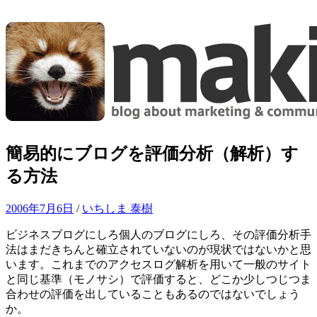
コ
ン
テ
ン
ツ
へ
ス
キ
ッ
簡易的にブログを評価分析（解析）す
プ
る方法
2006年7月6日
/
いちしま 泰樹
ビジネスブログにしろ個人のブログにしろ、その評価分析手
法はまだきちんと確立されていないのが現状ではないかと思
います。これまでのアクセスログ解析を用いて一般のサイト
と同じ基準（モノサシ）で評価すると、どこか少しつじつま
合わせの評価を出していることもあるのではないでしょう
か。