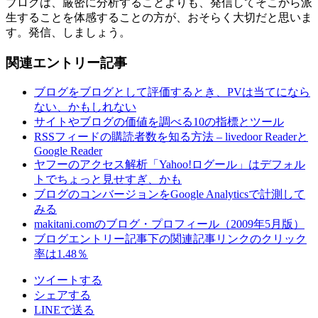
ブログは、厳密に分析することよりも、発信してそこから派
生することを体感することの方が、おそらく大切だと思いま
す。発信、しましょう。
関連エントリー記事
ブログをブログとして評価するとき、PVは当てになら
ない、かもしれない
サイトやブログの価値を調べる10の指標とツール
RSSフィードの購読者数を知る方法 – livedoor Readerと
Google Reader
ヤフーのアクセス解析「Yahoo!ログール」はデフォル
トでちょっと見せすぎ、かも
ブログのコンバージョンをGoogle Analyticsで計測して
みる
makitani.comのブログ・プロフィール（2009年5月版）
ブログエントリー記事下の関連記事リンクのクリック
率は1.48％
ツイートする
シェアする
LINEで送る