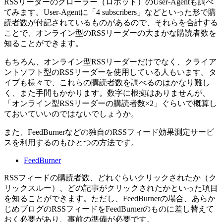
RSSリーダーのクローラー（ロボット）のUser-Agentも調べ
てみます。User-Agentに「4 subscribers」などといった形で購
読者数が付記されているものがあるので、それらを合計する
ことで、オンライン型のRSSリーダーの大まかな購読者数を
知ることができます。
もちろん、オンライン型RSSリーダーだけでなく、クライア
ントソフト型のRSSリーダーを使用している人もいます。タ
イプも様々で、これらの購読者数を調べるのはかなり難し
く、また手間もかかります。数字に根拠はありませんが、
「オンライン型RSSリーダーの購読者数×2」ぐらいで概算し
ておいていいのではないでしょうか。
また、FeedBurnerなどの独自のRSSフィード効果測定サービ
スを利用するのもひとつの方法です。
FeedBurner
RSSフィードの購読者数、どれぐらいクリックされたか（ク
リックスルー）、どの記事がクリックされたかといった項目
を知ることができます。ただし、FeedBurnerの場合、あらか
じめブログのRSSフィードをFeedBurnerのものに差し替えて
おく必要があり、事前の準備が必要です。