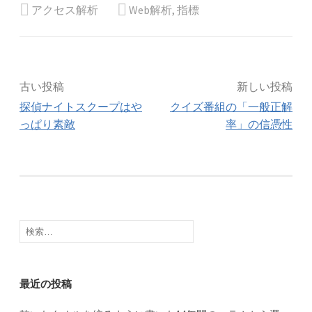
アクセス解析
Web解析
,
指標
投
古い投稿
新しい投稿
探偵ナイトスクープはや
クイズ番組の「一般正解
稿
っぱり素敵
率」の信憑性
ナ
ビ
ゲ
検
索:
ー
シ
最近の投稿