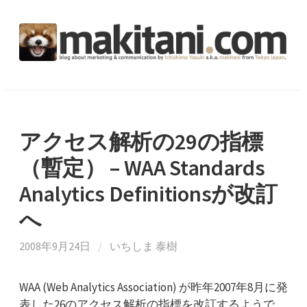
コ
ン
テ
ン
ツ
へ
ス
キ
アクセス解析の29の指標
ッ
（暫定） – WAA Standards
プ
Analytics Definitionsが改訂
へ
2008年9月24日
/
いちしま 泰樹
WAA (Web Analytics Association) が昨年2007年8月に発
表した26のアクセス解析の指標を改訂するようで