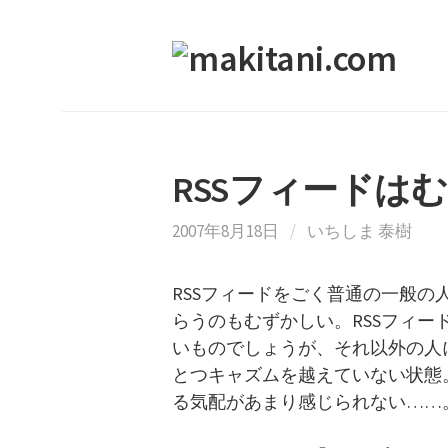
コ
ン
テ
ン
ツ
へ
RSSフィードは
ス
キ
2007年8月18日
/
いちしま 泰樹
ッ
プ
RSSフィードをごく普通の一般
らうのもむずかしい。RSSフィ
いものでしょうが、それ以外の人
とつキャズムを越えていない状態。
る気配があまり感じられない……