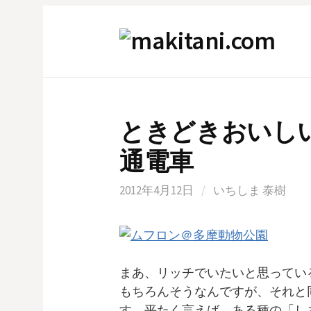
コ
ン
テ
ン
ツ
へ
ときどきおいし
ス
キ
通電車
ッ
プ
2012年4月12日
/
いちしま 泰樹
まあ、リッチでいたいと思ってい
もちろんそうなんですが、それと
す。平たく言えば、ある種の「し