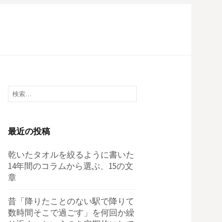
検
索:
最近の投稿
乾いたタオルを絞るように書いた
14年間のコラムから選ぶ、15の文
章
昔「降りたことのない駅で降りて
数時間そこで過ごす」を何回か繰