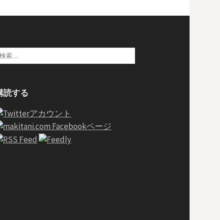
検
:
購読する