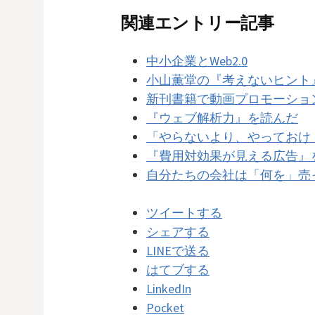
関連エントリー記事
中小企業とWeb2.0
小山薫堂の『考えないヒント
新刊書籍で動画プロモーション
『ウェブ解析力』を読んだ
「やらないより、やっておけ
『費用対効果が見える広告』
自分たちの会社は「何を」売っている
ツイートする
シェアする
LINEで送る
はてブする
LinkedIn
Pocket