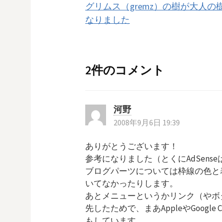
グリムス（gremz）の樹が大人の
稿
なりました
ナ
ビ
2件のコメント
ゲ
河野
ー
2008年9月6日 19:39
シ
ありがとうございます！
参考になりました（とくにAdSens
ョ
ブログパーツについては枠線の色と
いてなかったりします。
ン
あとメニューというかリンク（やボ
先したためで、まあAppleやGoogl
もしています。