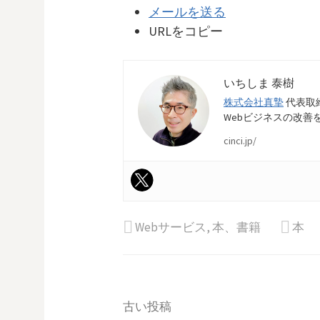
メールを送る
URLをコピー
いちしま 泰樹
株式会社真摯
代表取
Webビジネスの改善
cinci.jp/
Webサービス
,
本、書籍
本
投
古い投稿