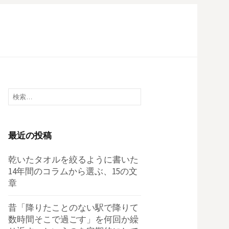
検
索:
最近の投稿
乾いたタオルを絞るように書いた
14年間のコラムから選ぶ、15の文
章
昔「降りたことのない駅で降りて
数時間そこで過ごす」を何回か繰