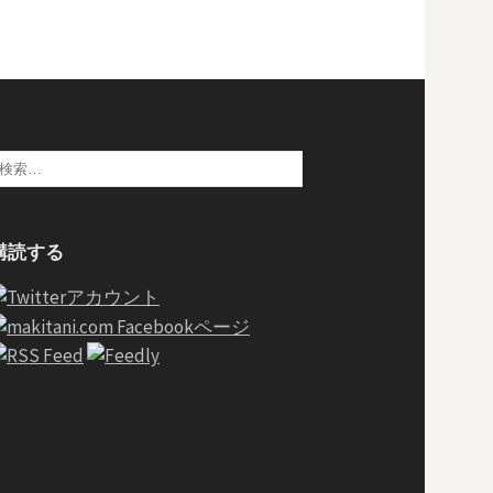
検
:
購読する