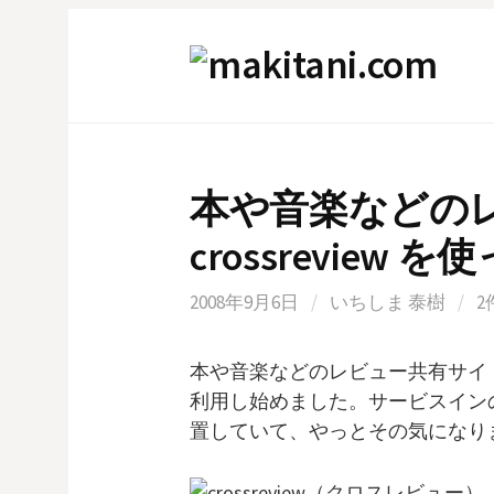
コ
ン
テ
ン
ツ
へ
本や音楽などの
ス
キ
crossreview
ッ
プ
2008年9月6日
/
いちしま 泰樹
/
2
本や音楽などのレビュー共有サイ
利用し始めました。サービスイン
置していて、やっとその気になり