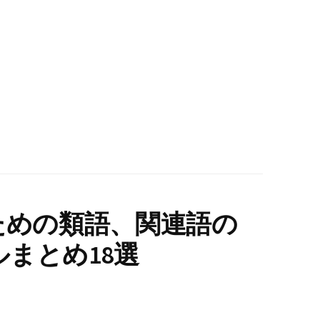
ための類語、関連語の
まとめ18選