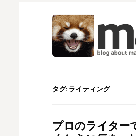
コ
ン
テ
ン
ツ
へ
ス
キ
ッ
プ
タグ:
ライティング
プロのライター