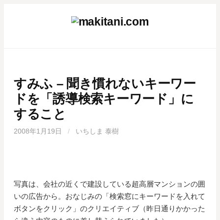
コ
ン
テ
ン
ツ
へ
すみふ – 聞き慣れないキーワー
ス
キ
ドを「誘導検索キーワード」に
ッ
すること
プ
2008年1月19日
/
いちしま 泰樹
写真は、会社の近くで建設している超高層マンションの囲
いの広告から。おなじみの「検索窓にキーワードを入れて
ボタンをクリック」のクリエイティブ（昨日通りかかった