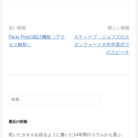
投
古い投稿
新しい投稿
Flickr Proの統計機能（アク
スティーブ・ジョブズのス
稿
セス解析）
タンフォード大学卒業式で
ナ
のスピーチ
ビ
ゲ
ー
シ
検
索:
ョ
ン
最近の投稿
乾いたタオルを絞るように書いた14年間のコラムから選ぶ、