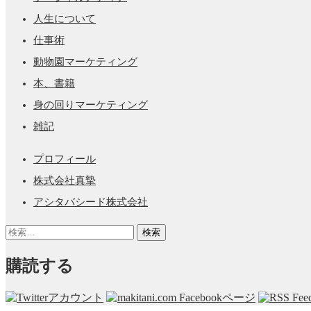
人生について
仕事術
動物園マーケティング
本、書籍
身の回りマーケティング
雑記
プロフィール
株式会社真摯
アシタバシード株式会社
検
索:
購読する