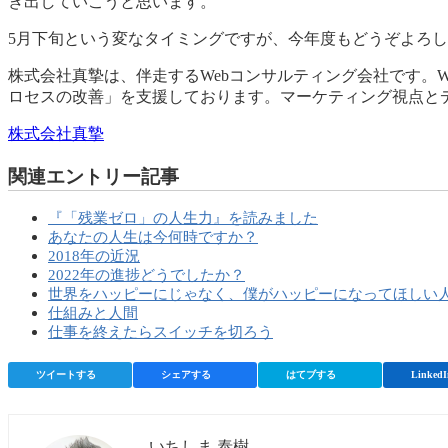
き出していこうと思います。
5月下旬という変なタイミングですが、今年度もどうぞよろし
株式会社真摯は、伴走するWebコンサルティング会社です。
ロセスの改善」を支援しております。マーケティング視点と
株式会社真摯
関連エントリー記事
『「残業ゼロ」の人生力』を読みました
あなたの人生は今何時ですか？
2018年の近況
2022年の進捗どうでしたか？
世界をハッピーにじゃなく、僕がハッピーになってほしい
仕組みと人間
仕事を終えたらスイッチを切ろう
ツイートする
シェアする
はてブする
LinkedI
いちしま 泰樹