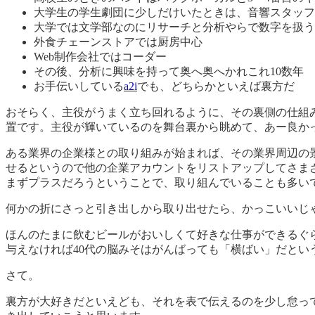
大学生の学生劇団に少しだけいたときは、音響スタッフ
大学では文学部なのにリサーチと分析やらで数字を扱う
外食チェーンストアでは厨房中心
Web制作会社ではコーダー
その後、分析に興味を持って奥へ奥へかれこれ10数年
お手伝いしている
a2i
でも、どちらかといえば裏方だ
おそらく、主役がうまく立ち回れるように、その裏側の仕組
置です。主役が輝いているのを舞台裏から眺めて、あー良か
ある業界の企業様との取り組みが始まれば、その業界周辺の景況
せるというので他の企業アカウントをリストアップしてさま
まずプラスだろうということで、取り組んでいることも多い
何かの折にさっと引き出しから取り出せたら、かっこいいじ
ほんのたまに飲むビールがおいしくて好きな仕事ができるぐ
与えなければ40代の脳みそはがんばっても「横ばい」だと
さて。
裏方が大好きだといえども、それを表で伝えるのを少し怠っ