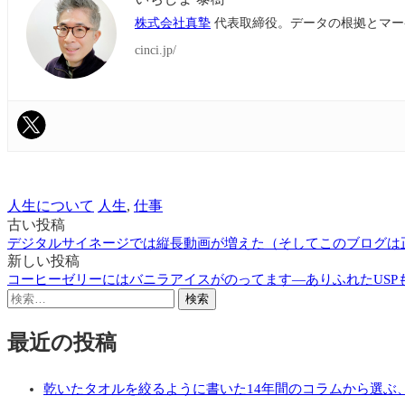
株式会社真摯
代表取締役。データの根拠とマー
cinci.jp/
人生について
人生
,
仕事
古い投稿
投
デジタルサイネージでは縦長動画が増えた（そしてこのブログは
稿
新しい投稿
コーヒーゼリーにはバニラアイスがのってます―ありふれたUSP
ナ
検
ビ
索:
最近の投稿
ゲ
ー
乾いたタオルを絞るように書いた14年間のコラムから選ぶ、
シ