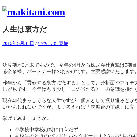
コ
ン
テ
人生は裏方だ
ン
ツ
へ
2016年5月31日
/
いちしま 泰樹
ス
キ
ッ
決算期が3月末ですので、今年の4月から株式会社真摯は5期
プ
る企業様、パートナー様のおかげです。大変感謝いたします
昨年から「貢献する裏方に徹する」として、分析面やアイデ
しがちです。今年はもう少し「日の当たる方」の意識を持た
現在40代まっしぐらな人生ですが、個人として振り返ると
いかもしれないですが、よく考えれば「表舞台の前線」に立
挙げてみましょうか。
小学校中学校は特に目立たず
高校生のときのバンドはバックボーカルと3～4番目の