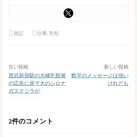
雑記
仕事
,
告知
投
古い投稿
新しい投稿
西武新宿駅の大哺乳類展
数字のメッセージは強い
稿
の広告に原寸大のシロナ
けれども
ガスクジラが
ナ
ビ
2件のコメント
ゲ