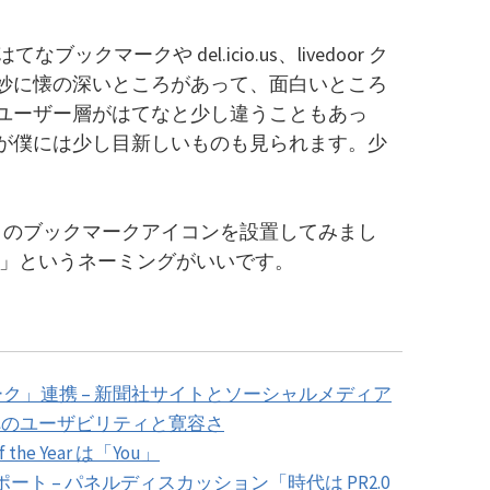
クマークや del.icio.us、livedoor ク
妙に懐の深いところがあって、面白いところ
ユーザー層がはてなと少し違うこともあっ
が僕には少し目新しいものも見られます。少
url のブックマークアイコンを設置してみまし
ール）」というネーミングがいいです。
クマーク」連携 – 新聞社サイトとソーシャルメディア
へのユーザビリティと寛容さ
 the Year は「You」
 レポート – パネルディスカッション「時代は PR2.0