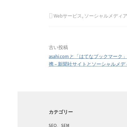
Webサービス
,
ソーシャルメディ
投
古い投稿
asahi.com と「はてなブックマーク
稿
携 – 新聞社サイトとソーシャルメデ
ナ
ビ
ゲ
カテゴリー
ー
SEO、SEM