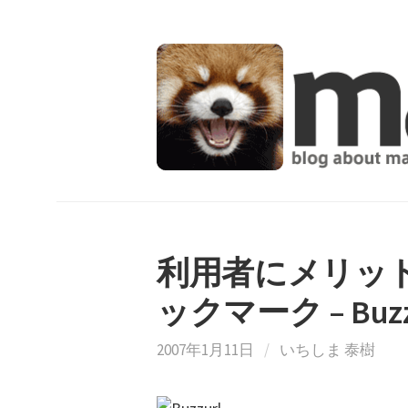
コ
ン
テ
ン
ツ
へ
ス
キ
ッ
プ
利用者にメリッ
ックマーク – Buzz
2007年1月11日
/
いちしま 泰樹