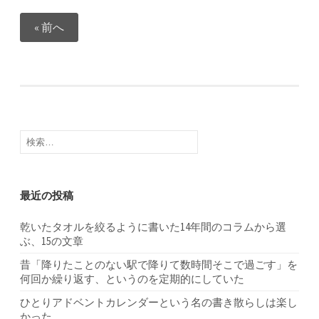
投
« 前へ
稿
の
ペ
ー
検
ジ
索:
送
り
最近の投稿
乾いたタオルを絞るように書いた14年間のコラムから選
ぶ、15の文章
昔「降りたことのない駅で降りて数時間そこで過ごす」を
何回か繰り返す、というのを定期的にしていた
ひとりアドベントカレンダーという名の書き散らしは楽し
かった