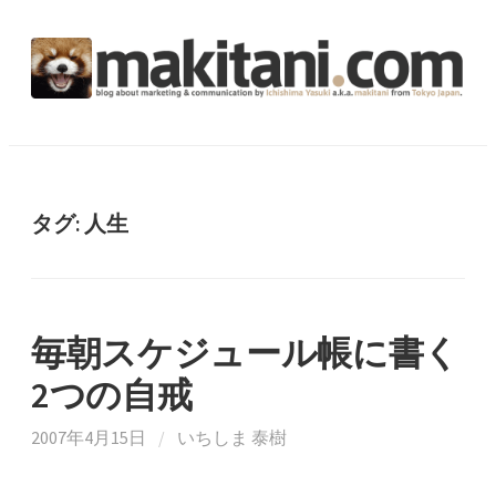
コ
ン
テ
ン
ツ
へ
ス
キ
タグ:
人生
ッ
プ
毎朝スケジュール帳に書く
2つの自戒
2007年4月15日
/
いちしま 泰樹