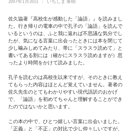
2007年1月20日
/
いちしま 泰樹
佐久協著『高校生が感動した「論語」』を読みまし
た。行き帰りの電車の中で孔子の「論語」を読んで
いるというのは、ふと我に返れば不思議な気分でし
たが、気になる言葉に出会ったときには本を閉じて
少し噛みしめてみたり、帯に「スラスラ読めて」と
書いてある割には（確かにスラスラ読めますが）思
ったより時間をかけて読みました。
孔子を読むのは高校生以来ですが、そのときに教え
てもらった内容はほとんど覚えていません。著者の
佐久先生のとてもわかりやすい現代語訳のおかげ
で、「論語」を初めてちゃんと理解することができ
たのではないかと思います。
この本の中で、ひとつ嬉しい言葉に出会いました。
「正義」と「不正」の対比で少し仰々しいですが、