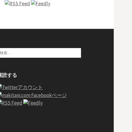
検
:
購読する