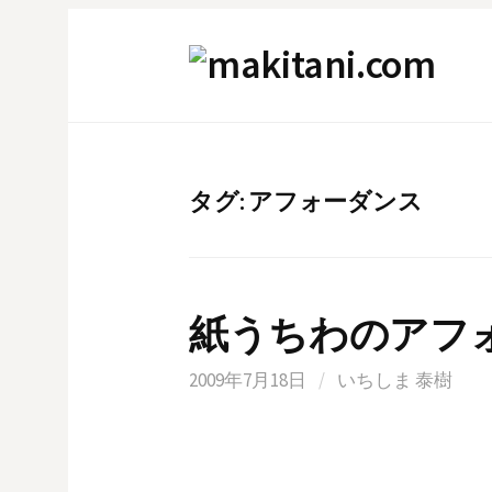
コ
ン
テ
ン
ツ
へ
タグ:
アフォーダンス
ス
キ
ッ
プ
紙うちわのアフ
2009年7月18日
/
いちしま 泰樹