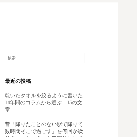
検
索:
最近の投稿
乾いたタオルを絞るように書いた
14年間のコラムから選ぶ、15の文
章
昔「降りたことのない駅で降りて
数時間そこで過ごす」を何回か繰